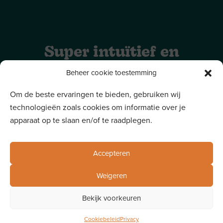
Super intuïtief en
eenvoudig in gebruik voor
Beheer cookie toestemming
jezelf, je monitoren en de
Om de beste ervaringen te bieden, gebruiken wij
technologieën zoals cookies om informatie over je
ouders.
apparaat op te slaan en/of te raadplegen.
Overtuig uzelf en test
onze demo account
of stuur ons een
bericht voor meer uitleg.
Accepteren
Weigeren
Gemaakt met
door Sinergio
Bekijk voorkeuren
Privacy & cookies
Cookiebeleid
Privacy
Algemene voorwaarden