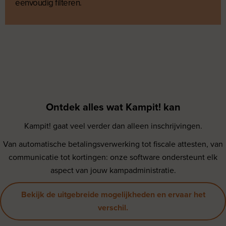
eenvoudig filteren.
Home
Mogelijkheden
Contacteer Kampit!
Ontdek alles wat Kampit! kan
Login
Kampit! gaat veel verder dan alleen inschrijvingen.
www.
Login
Van automatische betalingsverwerking tot fiscale attesten, van
Demo aanvragen
communicatie tot kortingen: onze software ondersteunt elk
aspect van jouw kampadministratie.
Bekijk de uitgebreide mogelijkheden en ervaar het
verschil.