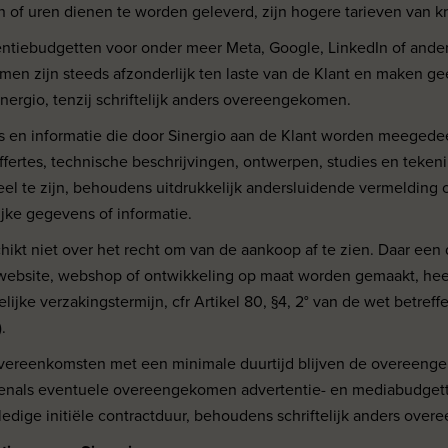
 of uren dienen te worden geleverd, zijn hogere tarieven van kr
ntiebudgetten voor onder meer Meta, Google, LinkedIn of ande
rmen zijn steeds afzonderlijk ten laste van de Klant en maken ge
nergio, tenzij schriftelijk anders overeengekomen.
s en informatie die door Sinergio aan de Klant worden meegedee
offertes, technische beschrijvingen, ontwerpen, studies en teken
eel te zijn, behoudens uitdrukkelijk andersluidende vermeldin
ijke gegevens of informatie.
chikt niet over het recht om van de aankoop af te zien. Daar ee
website, webshop of ontwikkeling op maat worden gemaakt, hee
lijke verzakingstermijn, cfr Artikel 80, §4, 2° van de wet betref
.
 overeenkomsten met een minimale duurtijd blijven de overeen
enals eventuele overeengekomen advertentie- en mediabudgett
edige initiële contractduur, behoudens schriftelijk anders ove