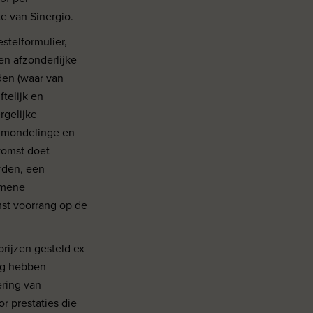
te van Sinergio.
stelformulier,
n afzonderlijke
den (waar van
telijk en
rgelijke
e mondelinge en
komst doet
arden, een
emene
st voorrang op de
prijzen gesteld ex
ing hebben
ring van
r prestaties die