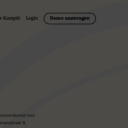
r Kampit!
Login
Demo aanvragen
 overeenkomst met
mansstraat 9,