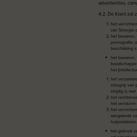
advertenties, ca
4.2. De Klant zal
het verrichten
van Sinergio 
het bewaren, 
pornografie, o
beschikking st
het bewaren, 
boodschappen,
het (intellec
het verzamele
inbegrip van 
strijdig is 
het rechtstre
het versturen 
het verrichte
aangaande com
hulpmiddelen 
het gebruik v