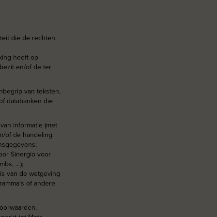
teit die de rechten
king heeft op
bezit en/of de ter
inbegrip van teksten,
of databanken die
van informatie (met
n/of de handeling
onsgegevens;
oor Sinergio voor
mbs, …);
sis van de wetgeving
gramma’s of andere
svoorwaarden,