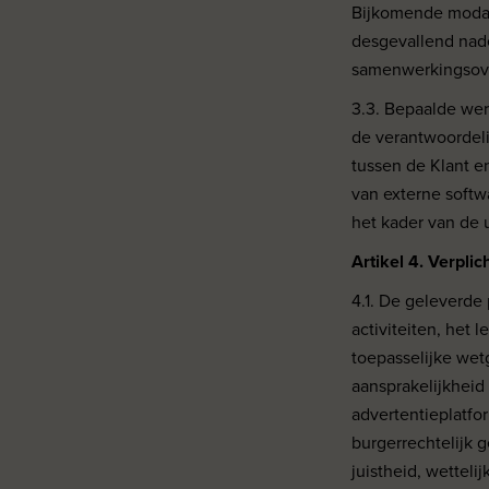
Bijkomende modal
desgevallend nade
samenwerkingsove
3.3. Bepaalde we
de verantwoordeli
tussen de Klant e
van externe softw
het kader van de 
Artikel 4. Verpli
4.1. De geleverde
activiteiten, het
toepasselijke wetg
aansprakelijkheid
advertentieplatfor
burgerrechtelijk g
juistheid, wettel