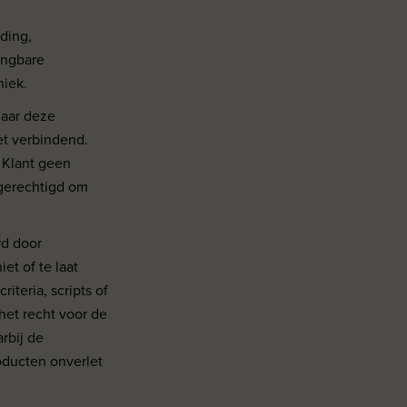
eding,
angbare
niek.
naar deze
et verbindend.
 Klant geen
 gerechtigd om
rd door
et of te laat
iteria, scripts of
het recht voor de
rbij de
roducten onverlet