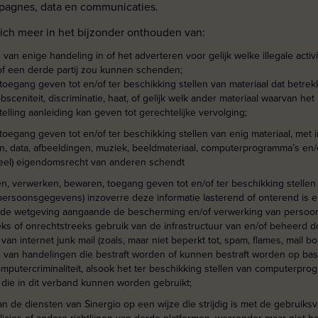
mpagnes, data en communicaties.
 zich meer in het bijzonder onthouden van:
 van enige handeling in of het adverteren voor gelijk welke illegale activi
of een derde partij zou kunnen schenden;
toegang geven tot en/of ter beschikking stellen van materiaal dat betrek
bsceniteit, discriminatie, haat, of gelijk welk ander materiaal waarvan het 
elling aanleiding kan geven tot gerechtelijke vervolging;
toegang geven tot en/of ter beschikking stellen van enig materiaal, met 
 data, afbeeldingen, muziek, beeldmateriaal, computerprogramma’s en/
tueel) eigendomsrecht van anderen schendt
n, verwerken, bewaren, toegang geven tot en/of ter beschikking stellen 
persoonsgegevens) inzoverre deze informatie lasterend of onterend is e
met de wetgeving aangaande de bescherming en/of verwerking van perso
eks of onrechtstreeks gebruik van de infrastructuur van en/of beheerd d
van internet junk mail (zoals, maar niet beperkt tot, spam, flames, mail bo
n van handelingen die bestraft worden of kunnen bestraft worden op ba
putercriminaliteit, alsook het ter beschikking stellen van computerpro
die in dit verband kunnen worden gebruikt;
an de diensten van Sinergio op een wijze die strijdig is met de gebruik