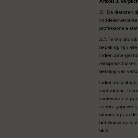
Artikel 3. Verpli
3.1. De diensten d
middelenverbinten
professionele sta
3.2. Tenzij uitdr
bepaling, zijn all
Indien Sinergio h
aanspraak maken o
betaling van vers
Indien de laattij
aantoonbaar tekort
aanleveren of goed
andere gegevens i
uitvoering van de
betalingsverplich
blijft.