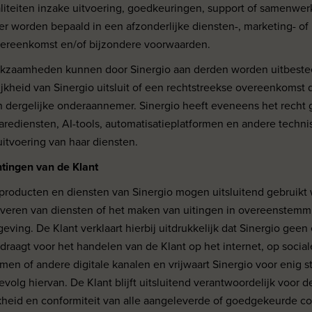
iteiten inzake uitvoering, goedkeuringen, support of samenwe
r worden bepaald in een afzonderlijke diensten-, marketing- of
reenkomst en/of bijzondere voorwaarden.
rkzaamheden kunnen door Sinergio aan derden worden uitbestee
jkheid van Sinergio uitsluit of een rechtstreekse overeenkomst 
n dergelijke onderaannemer. Sinergio heeft eveneens het recht
arediensten, AI-tools, automatisatieplatformen en andere techni
uitvoering van haar diensten.
chtingen van de Klant
 producten en diensten van Sinergio mogen uitsluitend gebruikt
 leveren van diensten of het maken van uitingen in overeenstem
eving. De Klant verklaart hierbij uitdrukkelijk dat Sinergio geen
 draagt voor het handelen van de Klant op het internet, op socia
men of andere digitale kanalen en vrijwaart Sinergio voor enig st
evolg hiervan. De Klant blijft uitsluitend verantwoordelijk voor d
ijkheid en conformiteit van alle aangeleverde of goedgekeurde co