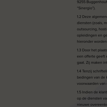
9255 Buggenhout
“Sinergio”).
1.2 Deze algemene
diensten (zoals, 
outsourcing, host
opleidingen en ge
hieronder worde
1.3 Door het plaa
een offerte geeft
gaat. Zij maken in
1.4 Tenzij schrif
bedingen van de k
voorwaarden van 
1.5 Indien de kla
op de diensten v
nieuwe overeenko