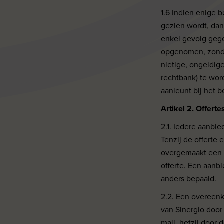
1.6 Indien enige 
gezien wordt, dan 
enkel gevolg geg
opgenomen, zonde
nietige, ongeldig
rechtbank) te wor
aanleunt bij het b
Artikel 2. Offer
2.1. Iedere aanbie
Tenzij de offerte 
overgemaakt een 
offerte. Een aanbi
anders bepaald.
2.2. Een overeenk
van Sinergio door 
mail, hetzij door 