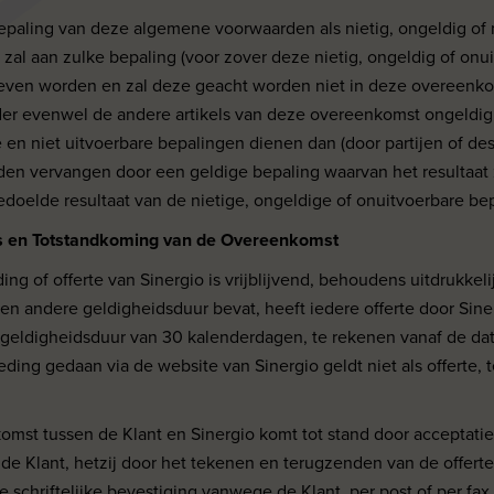
bepaling van deze algemene voorwaarden als nietig, ongeldig of 
zal aan zulke bepaling (voor zover deze nietig, ongeldig of onui
even worden en zal deze geacht worden niet in deze overeenkom
r evenwel de andere artikels van deze overeenkomst ongeldig
e en niet uitvoerbare bepalingen dienen dan (door partijen of de
den vervangen door een geldige bepaling waarvan het resultaat 
edoelde resultaat van de nietige, ongeldige of onuitvoerbare bep
tes en Totstandkoming van de Overeenkomst
ding of offerte van Sinergio is vrijblijvend, behoudens uitdrukkel
een andere geldigheidsduur bevat, heeft iedere offerte door Sine
geldigheidsduur van 30 kalenderdagen, te rekenen vanaf de da
eding gedaan via de website van Sinergio geldt niet als offerte, t
omst tussen de Klant en Sinergio komt tot stand door acceptatie
de Klant, hetzij door het tekenen en terugzenden van de offerte 
de schriftelijke bevestiging vanwege de Klant, per post of per fax