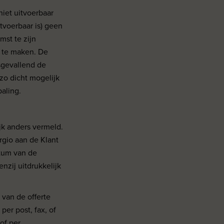
niet uitvoerbaar
tvoerbaar is) geen
st te zijn
 te maken. De
sgevallend de
zo dicht mogelijk
aling.
ijk anders vermeld.
rgio aan de Klant
tum van de
enzij uitdrukkelijk
 van de offerte
per post, fax, of
 of per