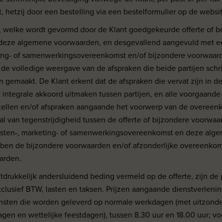
, hetzij door een bestelling via een bestelformulier op de websi
welke wordt gevormd door de Klant goedgekeurde offerte of be
 deze algemene voorwaarden, en desgevallend aangevuld met ee
ting- of samenwerkingsovereenkomst en/of bijzondere voorwaar
 de volledige weergave van de afspraken die beide partijen schrif
gemaakt. De Klant erkent dat de afspraken die vervat zijn in de
integrale akkoord uitmaken tussen partijen, en alle voorgaand
rstellen en/of afspraken aangaande het voorwerp van de overeen
al van tegenstrijdigheid tussen de offerte of bijzondere voorwa
ensten-, marketing- of samenwerkingsovereenkomst en deze alg
ben de bijzondere voorwaarden en/of afzonderlijke overeenkom
arden.
tdrukkelijk andersluidend beding vermeld op de offerte, zijn de 
xclusief BTW, lasten en taksen. Prijzen aangaande dienstverlen
ensten die worden geleverd op normale werkdagen (met uitzonde
gen en wettelijke feestdagen), tussen 8.30 uur en 18.00 uur; voo