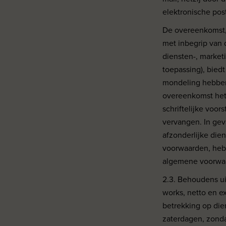
elektronische post
De overeenkomst, 
met inbegrip van
diensten-, marke
toepassing), biedt
mondeling hebben 
overeenkomst het 
schriftelijke voo
vervangen. In gev
afzonderlijke di
voorwaarden, heb
algemene voorwa
2.3. Behoudens ui
works, netto en e
betrekking op di
zaterdagen, zonda