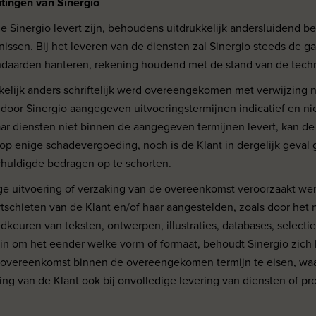
chtingen van Sinergio
www.
Login
ie Sinergio levert zijn, behoudens uitdrukkelijk andersluidend b
issen. Bij het leveren van de diensten zal Sinergio steeds de g
ndaarden hanteren, rekening houdend met de stand van de tech
ukkelijk anders schriftelijk werd overeengekomen met verwijzing 
e door Sinergio aangegeven uitvoeringstermijnen indicatief en ni
aar diensten niet binnen de aangegeven termijnen levert, kan de
p enige schadevergoeding, noch is de Klant in dergelijk geval
chuldigde bedragen op te schorten.
dige uitvoering of verzaking van de overeenkomst veroorzaakt we
schieten van de Klant en/of haar aangestelden, zoals door het ni
keuren van teksten, ontwerpen, illustraties, databases, selectiecr
n om het eender welke vorm of formaat, behoudt Sinergio zich 
 overeenkomst binnen de overeengekomen termijn te eisen, waa
ting van de Klant ook bij onvolledige levering van diensten of p