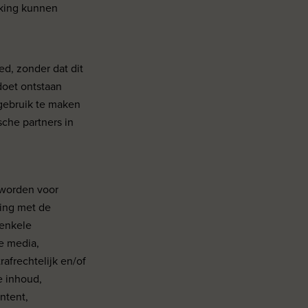
rking kunnen
d, zonder dat dit
doet ontstaan
 gebruik te maken
sche partners in
 worden voor
ming met de
 enkele
le media,
rafrechtelijk en/of
e inhoud,
ntent,