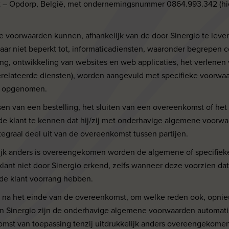
 – Opdorp, België, met ondernemingsnummer 0864.993.342 (h
 voorwaarden kunnen, afhankelijk van de door Sinergio te leve
maar niet beperkt tot, informaticadiensten, waaronder begrepen c
ing, ontwikkeling van websites en web applicaties, het verlenen 
relateerde diensten), worden aangevuld met specifieke voorwa
n opgenomen.
tsen van een bestelling, het sluiten van een overeenkomst of he
 de klant te kennen dat hij/zij met onderhavige algemene voorw
tegraal deel uit van de overeenkomst tussen partijen.
telijk anders is overeengekomen worden de algemene of specifie
lant niet door Sinergio erkend, zelfs wanneer deze voorzien d
de klant voorrang hebben.
nt na het einde van de overeenkomst, om welke reden ook, opni
an Sinergio zijn de onderhavige algemene voorwaarden automat
mst van toepassing tenzij uitdrukkelijk anders overeengekomen