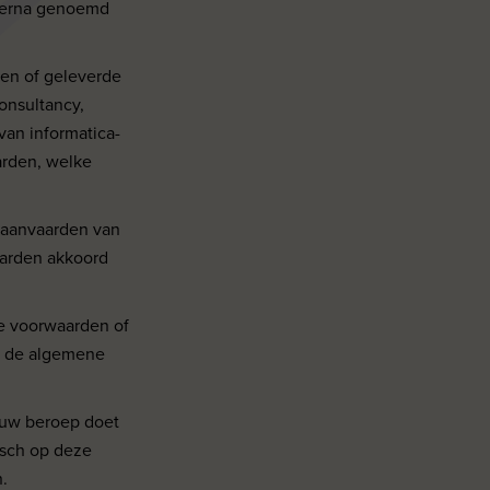
ierna genoemd
ren of geleverde
onsultancy,
van informatica-
arden, welke
t aanvaarden van
aarden akkoord
ke voorwaarden of
at de algemene
euw beroep doet
isch op deze
.