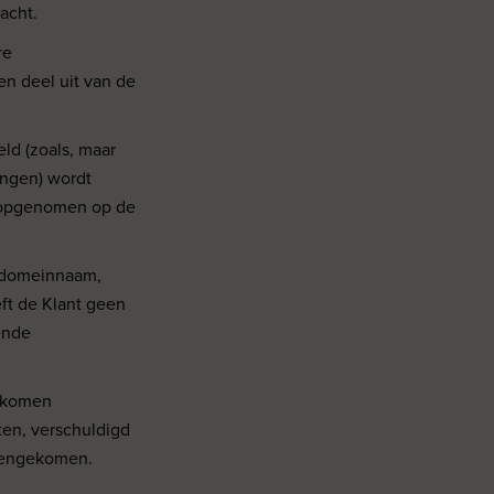
acht.
re
en deel uit van de
ld (zoals, maar
ingen) wordt
g opgenomen op de
n domeinnaam,
ft de Klant geen
fende
gekomen
en, verschuldigd
reengekomen.