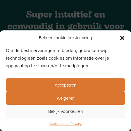
www.
Login
Super intuïtief en
Demo aanvragen
eenvoudig in gebruik voor
jezelf, je monitoren en de
Beheer cookie toestemming
ouders.
Om de beste ervaringen te bieden, gebruiken wij
technologieën zoals cookies om informatie over je
Overtuig uzelf en test
onze demo account
of stuur ons een
apparaat op te slaan en/of te raadplegen.
bericht voor meer uitleg.
Accepteren
Gemaakt met
door Sinergio
Weigeren
Privacy & cookies
Bekijk voorkeuren
Algemene voorwaarden
Cookiebeleid
Privacy