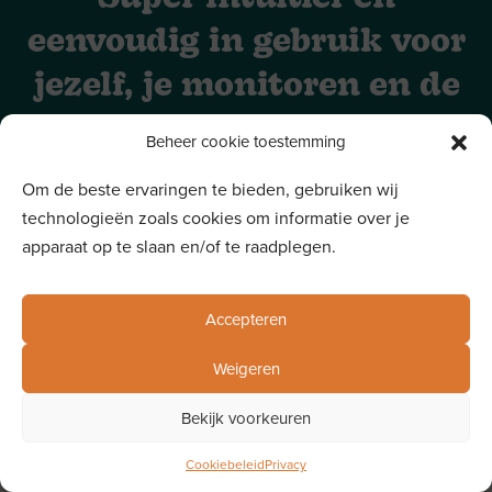
eenvoudig in gebruik voor
www.
Login
Demo aanvragen
jezelf, je monitoren en de
ouders.
Beheer cookie toestemming
Overtuig uzelf en test
onze demo account
of stuur ons een
Om de beste ervaringen te bieden, gebruiken wij
bericht voor meer uitleg.
technologieën zoals cookies om informatie over je
apparaat op te slaan en/of te raadplegen.
Gemaakt met
door Sinergio
Accepteren
Privacy & cookies
Weigeren
Algemene voorwaarden
Bekijk voorkeuren
Cookiebeleid
Privacy