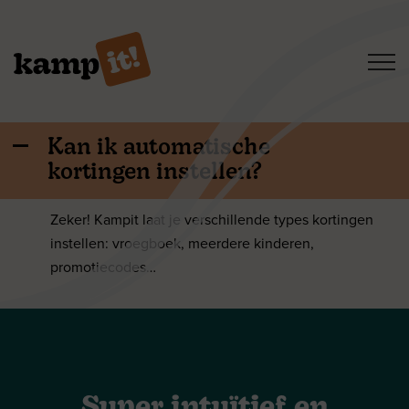
Kan ik automatische
A
kortingen instellen?
Zeker! Kampit laat je verschillende types kortingen
Home
instellen: vroegboek, meerdere kinderen,
promotiecodes…
Mogelijkheden
Contacteer Kampit!
Super intuïtief en
Login